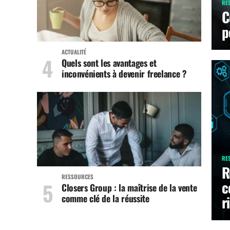
RE
C
p
ACTUALITÉ
Quels sont les avantages et
inconvénients à devenir freelance ?
RE
R
RESSOURCES
c
Closers Group : la maîtrise de la vente
comme clé de la réussite
r