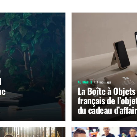
l
ACTUALITÉ
4 mois ago
ue
La Boîte à Objets 
français de l’obje
du cadeau d’affai